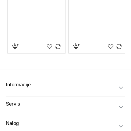
Nežno i efikasno uklanja nečistoće, višak sebuma i
ostatke šminke
Održava prirodnu zaštitnu barijeru kože
Pruža osećaj svežine i čistoće bez isušivanja
Lagana vazdušasta tekstura koja se pretvara u bogatu
penu
Sadrži 3 esencijalna ceramida za podršku kožnoj
barijeri
Obogaćena glicerinom i alantoinom za dodatnu negu
kože
Pogodna za svakodnevnu upotrebu
Bez mirisa i nekomedogena
Dermatološki testirana formula
Informacije
Aktivni sastojci:
Ceramide NP
Servis
Ceramide AP
Ceramide EOP
Glicerin
Nalog
Alantoin