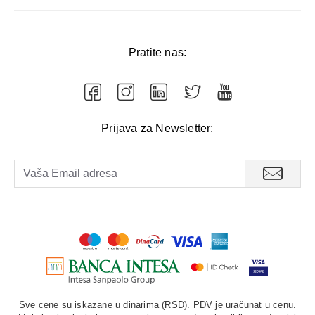
Način upotrebe:
Naneti jednu do dve doze pene na vlažnu kožu lica. Nežno
umasirati kružnim pokretima, izbegavajući područje oko
očiju, a zatim temeljno isprati mlakom vodom. Koristiti
Pratite nas:
ujutru i uveče kao prvi korak rutine nege kože.
Prijava za Newsletter:
Sve cene su iskazane u dinarima (RSD). PDV je uračunat u cenu.