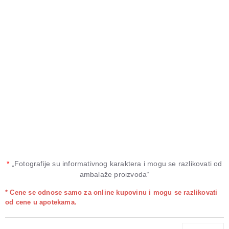
*
„Fotografije su informativnog karaktera i mogu se razlikovati od
ambalaže proizvoda“
* Cene se odnose samo za online kupovinu i mogu se razlikovati
od cene u apotekama.