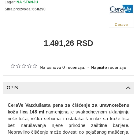
Lager:
NA STANJU
Šifra proizvoda:
658290
Cerave
1.491,26 RSD
Na osnovu 0 recenzija.
-
Napišite recenziju
OPIS
CeraVe Vazdušasta pena za čišćenje za uravnoteženu
kožu lica 148 ml
namenjena je svakodnevnom uklanjanju
nečistoća, viška sebuma i ostataka šminke sa kože lica
bez narušavanja njene prirodne zaštitne barijere.
Nepravilno čišćenje može dovesti do pojačanog mašćenja,