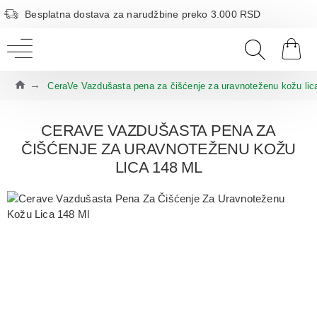
Besplatna dostava za narudžbine preko 3.000 RSD
CeraVe Vazdušasta pena za čišćenje za uravnoteženu kožu lic
CERAVE VAZDUŠASTA PENA ZA
ČIŠĆENJE ZA URAVNOTEŽENU KOŽU
LICA 148 ML