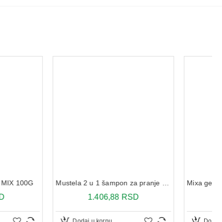
Mustela 2 u 1 šampon za pranje kose i tela 200 ml
.406,88 RSD
Mixa gel za umivanje sa vitaminom C 150 ml
625,99 RSD
u korpu
Dodaj u korpu