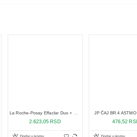
JP ČAJ BR.4 ASTMO MIX 100G
La Roche-Posay Effaclar Duo + Unifiant tonirana krema Light 40 ml
476,52 RSD
1
SD
Dodaj u korpu
Dodaj 