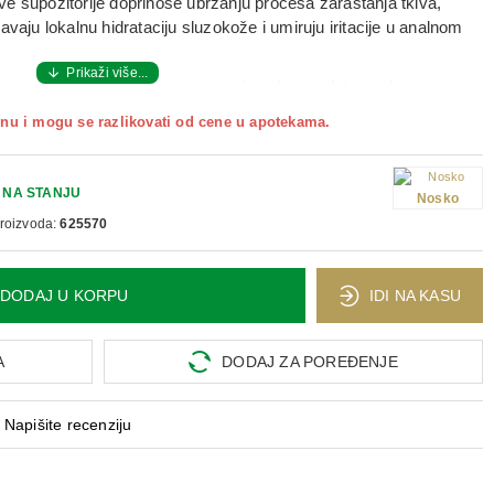
ve supozitorije doprinose
ubrzanju procesa zarastanja tkiva,
šavaju lokalnu hidrataciju sluzokože i umiruju iritacije u analnom
evno
, najčešće
uveče pre spavanja
nakon toalete analnog
i
duže vreme
, u zavisnosti od simptoma i saveta lekara ili
nu i mogu se razlikovati od cene u apotekama.
učuje se pranje ruku radi higijene.
NA STANJU
Nosko
proizvoda:
625570
DODAJ U KORPU
IDI NA KASU
A
DODAJ ZA POREĐENJE
Napišite recenziju