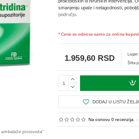
proktoloških ili hirurških intervencija
. O
smanjenju upale i nelagodnosti
, pobolj
području.
Upotreba:
Koristi se
1 supozitorija dn
područja. Supozitorije se mogu koristit
* Cene se odnose samo za online kupovi
farmaceuta. Pre i posle upotrebe prepor
Lager:
1.959,60 RSD
Šifra 
DODAJ U LISTU ŽELJ
Na osnovu 0 recenzija.
-
od ambalaže proizvoda“