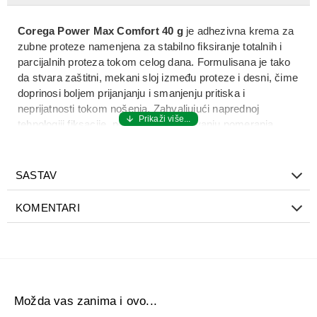
Corega Power Max Comfort 40 g
je adhezivna krema za
zubne proteze namenjena za stabilno fiksiranje totalnih i
parcijalnih proteza tokom celog dana. Formulisana je tako
da stvara zaštitni, mekani sloj između proteze i desni, čime
doprinosi boljem prijanjanju i smanjenju pritiska i
neprijatnosti tokom nošenja. Zahvaljujući naprednoj
tehnologiji fiksacije, pomaže u sprečavanju pomeranja
proteze i ulaska čestica hrane ispod nje.
Corega Power Max Comfort 40 g
je pogodna za
SASTAV
svakodnevnu upotrebu kod osoba koje koriste zubne
proteze i žele dodatni nivo udobnosti i sigurnosti pri govoru,
KOMENTARI
žvakanju i svakodnevnim aktivnostima. Njena tekstura
omogućava precizno nanošenje, a dugotrajno dejstvo
doprinosi osećaju stabilnosti i komfora tokom dana.
Upotreba:
Očistiti i osušiti protezu pre nanošenja. Naneti malu
količinu kreme u tankim linijama, postaviti protezu i kratko
Možda vas zanima i ovo...
pritisnuti uz desni. Ne koristiti prekomerne količine