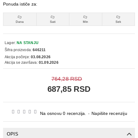
Ponuda ističe za:
Dana
Sati
Min
Sek
Lager:
NA STANJU
Šifra proizvoda:
646211
Akcija počinje:
03.08.2026
Akcija se završava:
01.09.2026
764,28 RSD
687,85 RSD
Na osnovu 0 recenzija.
-
Napišite recenziju
OPIS