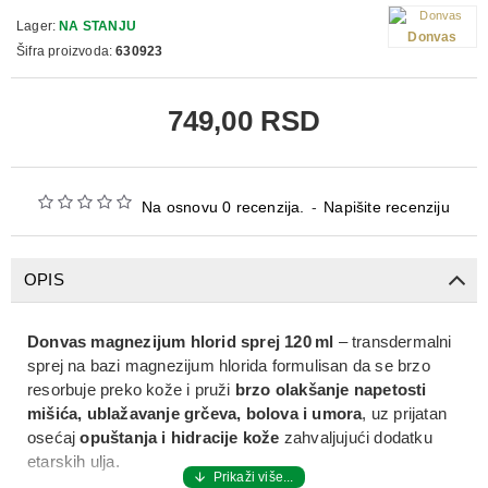
Lager:
NA STANJU
Donvas
Šifra proizvoda:
630923
749,00 RSD
Na osnovu 0 recenzija.
-
Napišite recenziju
OPIS
Donvas magnezijum hlorid sprej 120 ml
– transdermalni
sprej na bazi
magnezijum hlorida
formulisan da se brzo
resorbuje preko kože
i pruži
brzo olakšanje napetosti
mišića, ublažavanje grčeva, bolova i umora
, uz prijatan
osećaj
opuštanja i hidracije kože
zahvaljujući dodatku
etarskih ulja.