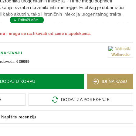
uzročnika urogenitalnih infekcija – i time mogu doprineti
kanja, svraba i crvenila intimne regije. EcolVag je dobar izbor
i kako akutnih, tako i hroničnih infekcija urogenitalnog trakta.
uvanju zdrave mikroflore i pH ravnoteže u vaginalnoj sredini, što
rijskih i gljivičnih infekcija. Redovna primena može doprineti
nu i mogu se razlikovati od cene u apotekama.
h tegoba, uz fokus posebno usmeren na E. coli koja može izazvati
ira na vreme. Korisnice najčešće apliciraju jednu vaginaletu svake
ajbolje dok su u ležećem položaju, kako bi aktivni sastojci imali
NA STANJU
Wellmedic
proizvoda:
636099
regiji, po jedna vaginaleta dnevno pre spavanja, tokom 7–14
DODAJ U KORPU
IDI NA KASU
A
DODAJ ZA POREĐENJE
Napišite recenziju