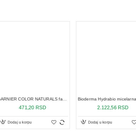
GARNIER COLOR NATURALS farba za kosu 5.25
Bioderma Hydrabio micelarna voda 250ml
D
2.122,56 RSD
2
Dodaj u korpu
Dodaj 