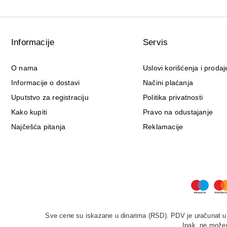
Informacije
Servis
O nama
Uslovi korišćenja i prodaj
Informacije o dostavi
Načini plaćanja
Uputstvo za registraciju
Politika privatnosti
Kako kupiti
Pravo na odustajanje
Najčešća pitanja
Reklamacije
Sve cene su iskazane u dinarima (RSD). PDV je uračunat u c
Ipak, ne možem