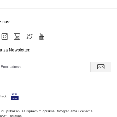
e nas:
va za Newsletter:
udu prikazani sa ispravnim opisima, fotografijama i cenama.
nosti ispravne.