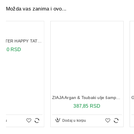
Možda vas zanima i ovo...
ZIAJA Argan & Tsubaki ulje šampon za kosu 300 ml
387,85 RSD
471,20 RS
Dodaj u korpu
Dodaj u korpu