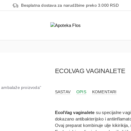
Besplatna dostava za narudžbine preko 3.000 RSD
ECOLVAG VAGINALETE
od ambalaže proizvoda“
SASTAV
OPIS
KOMENTARI
EcolVag vaginalete
su specijalne vagi
dokazano antibakterijsko i antiinflama
Ovaj preparat kombinuje ulje kikirikija,