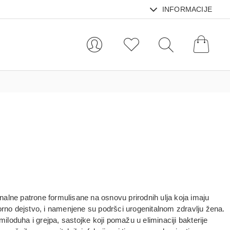
INFORMACIJE
nalne patrone formulisane na osnovu prirodnih ulja koja imaju
torno dejstvo, i namenjene su podršci urogenitalnom zdravlju žena.
 miloduha i grejpa, sastojke koji pomažu u eliminaciji bakterije