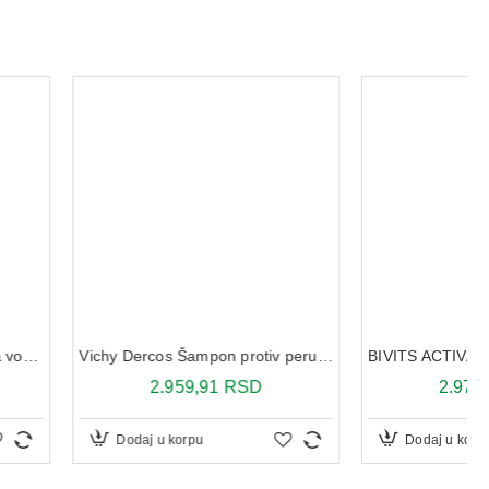
BIVITS ACTIVA RECOVERY 60 TABLETA
Vichy Dercos Šampon protiv peruti DS za normalnu do masnu kosu 390 ml
2.970,00 RSD
.959,91 RSD
u korpu
Dodaj u korpu