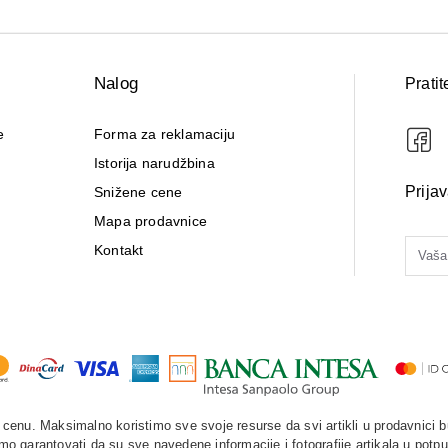
Nalog
Pratit
e
Forma za reklamaciju
Istorija narudžbina
Prija
Snižene cene
Mapa prodavnice
Kontakt
enu. Maksimalno koristimo sve svoje resurse da svi artikli u prodavnici b
o garantovati da su sve navedene informacije i fotografije artikala u potpu