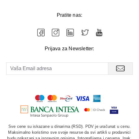
Pratite nas:
Prijava za Newsletter:
Sve cene su iskazane u dinarima (RSD). PDV je uračunat u cenu.
Maksimalno koristimo sve svoje resurse da svi artikli u prodavnici
budu prikazani sa ispravnim opisima, fotografijama i cenama. Ipak,