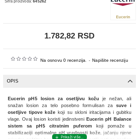
Šifra proizvoda:
645262
Eucerin
1.782,82 RSD
Na osnovu 0 recenzija.
-
Napišite recenziju
OPIS
Eucerin pH5 losion za osetljivu kožu
je nežan, ali
snažan losion za telo posebno formulisan za
suve i
osetljive tipove kože
koji su skloni iritacijama i gubitku
vlage. Ovaj losion koristi jedinstveni
Eucerin pH Balance
sistem sa pH5 citratnim puferom
koji pomaže u
stabilizaciji optimalne pH vrednosti kože
, jačanju njene