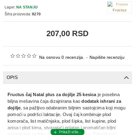
Lager:
NA STANJU
Fructus
Šifra proizvoda:
9270
207,00 RSD
Na osnovu 0 recenzija.
-
Napišite recenziju
OPIS
Fructus čaj Natal plus za dojilje 25 kesica
je posebna
biljna mešavina čaja dizajnirana kao
dodatak ishrani za
dojilje
, sa pažljivo odabranim biljnim sastojcima koji mogu
pomoći u podršci laktacije. Ovaj čaj kombinuje plod
komorača, list matičnjaka, plod šipka, list kupine, plod
anisa i plod kima, stvarajući prijatan i aromatičan biljni
napitak koji se lako priprema i konzumira. Zahvaljujući