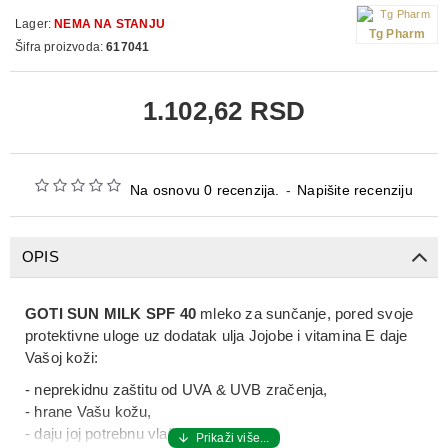
Lager:
NEMA NA STANJU
Tg Pharm
Šifra proizvoda:
617041
1.102,62 RSD
Na osnovu 0 recenzija.
-
Napišite recenziju
OPIS
GOTI SUN MILK SPF 40
mleko za sunčanje, pored svoje
protektivne uloge uz dodatak ulja Jojobe i vitamina E daje
Vašoj koži:
- neprekidnu zaštitu od UVA & UVB zračenja,
- hrane Vašu kožu,
- daju joj potrebnu vlažnost,