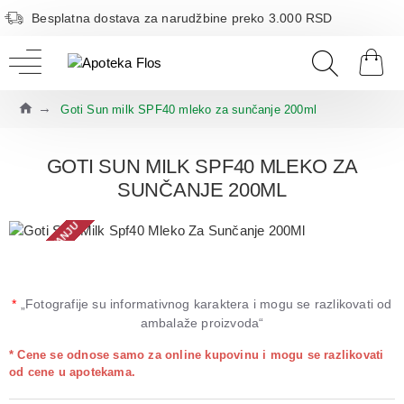
Besplatna dostava za narudžbine preko 3.000 RSD
Goti Sun milk SPF40 mleko za sunčanje 200ml
GOTI SUN MILK SPF40 MLEKO ZA
SUNČANJE 200ML
NEMA NA STANJU
*
„Fotografije su informativnog karaktera i mogu se razlikovati od
ambalaže proizvoda“
* Cene se odnose samo za online kupovinu i mogu se razlikovati
od cene u apotekama.