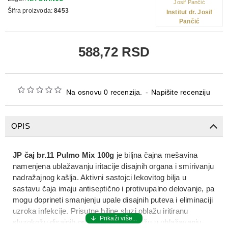
Šifra proizvoda:
8453
Institut dr. Josif
Pančić
588,72 RSD
Na osnovu 0 recenzija.
-
Napišite recenziju
OPIS
JP čaj br.11 Pulmo Mix 100g
je biljna čajna mešavina
namenjena ublažavanju iritacije disajnih organa i smirivanju
nadražajnog kašlja. Aktivni sastojci lekovitog bilja u
sastavu čaja imaju antiseptično i protivupalno delovanje, pa
mogu doprineti smanjenju upale disajnih puteva i eliminaciji
uzroka infekcije. Prisutne biljne sluzi oblažu iritiranu
sluzokožu disajnih organa, čime pomažu u ublažavanju