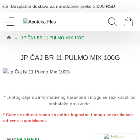
Besplatna dostava za narudžbine preko 3.000 RSD
JP ČAJ BR.11 PULMO MIX 100G
JP ČAJ BR.11 PULMO MIX 100G
*
„Fotografije su informativnog karaktera i mogu se razlikovati od
ambalaže proizvoda“
* Cene se odnose samo za online kupovinu i mogu se razlikovati
od cene u apotekama.
Lager:
NA STANJU