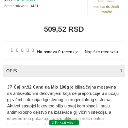
Šifra proizvoda:
1431
Institut dr. Josif
Pančić
509,52 RSD
Na osnovu 0 recenzija.
-
Napišite recenziju
OPIS
JP Čaj br.92 Candida Mix 100g
je biljna čajna mešavina
sa antiseptičnim delovanjem koja se preporučuje u slučaju
gljivičnih infekcija digestivnog ili urogenitalnog sistema.
Aktivni sastojci lekovitog bilja u ovoj kombinaciji imaju
antimikrobno dejstvo na izazivače gljivičnih infekcija, a
istovremeno pokazuju spazmolitična i protivupalna
svojstva, dok polisaharidi prisutni u cvetu nevena