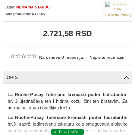
Lager:
NEMA NA STANJU
Šifra proizvoda:
632545
La Roche-Posay
2.721,58 RSD
Na osnovu 0 recenzija.
-
Napišite recenziju
OPIS
La Roche-Posay Toleriane kremasti puder hidratantni
br. 3
ujednačava ten i hidrira kožu, čini ten blistavim. Za
normalnu, suvu i osetljivu kožu.
La Roche-Posay Toleriane kremasti puder hidratantni
br.3
sadrži jedinstvenu teksturu koja omogućava slojevito
nanošenje radi odabira nivoa pokrivenosti. Ujednačava ten.