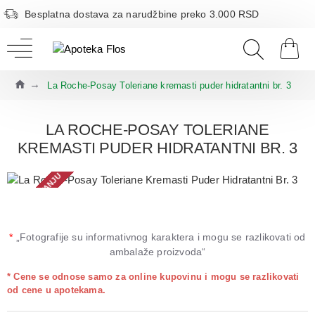
Besplatna dostava za narudžbine preko 3.000 RSD
La Roche-Posay Toleriane kremasti puder hidratantni br. 3
LA ROCHE-POSAY TOLERIANE
KREMASTI PUDER HIDRATANTNI BR. 3
NEMA NA STANJU
*
„Fotografije su informativnog karaktera i mogu se razlikovati od
ambalaže proizvoda“
* Cene se odnose samo za online kupovinu i mogu se razlikovati
od cene u apotekama.