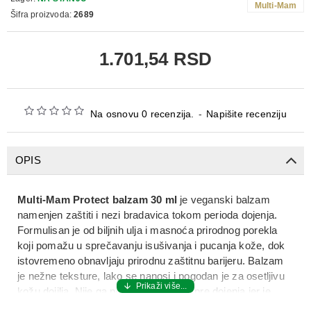
Multi-Mam
Šifra proizvoda:
2689
1.701,54 RSD
Na osnovu 0 recenzija.
-
Napišite recenziju
OPIS
Multi-Mam Protect balzam 30 ml
je veganski balzam
namenjen zaštiti i nezi bradavica tokom perioda dojenja.
Formulisan je od biljnih ulja i masnoća prirodnog porekla
koji pomažu u sprečavanju isušivanja i pucanja kože, dok
istovremeno obnavljaju prirodnu zaštitnu barijeru. Balzam
je nežne teksture, lako se nanosi i pogodan je za osetljivu
kožu dojilja. Nije ga potrebno uklanjati pre dojenja jer je
bezbedan za bebu.