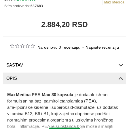
Max Medica
Šifra proizvoda:
637683
2.884,20 RSD
Na osnovu 0 recenzija.
-
Napišite recenziju
SASTAV
OPIS
MaxMedica PEA Max 30 kapsula
je dodatak ishrani
formulisan na bazi
palmitoiletanolamida (PEA)
,
alfa‑lipoinske kiseline
i
superoksid‑dismutaze
, uz dodatak
vitamina B12, B6 i B1
, koji zajedno doprinose podršci
normalnim procesima organizma u uslovima
hroničnog
bola i inflamacije
. PEA je supstanca koja može smanjiti