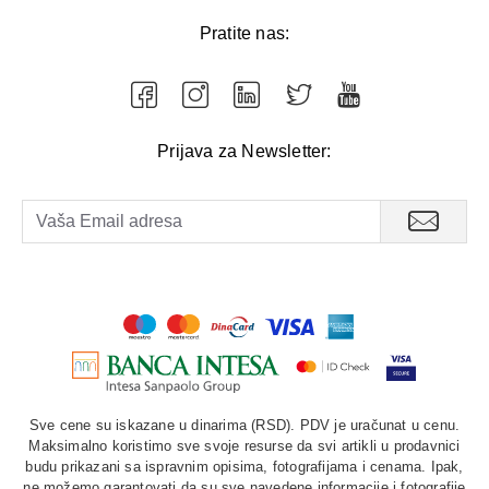
Pratite nas:
Prijava za Newsletter:
Sve cene su iskazane u dinarima (RSD). PDV je uračunat u cenu.
Maksimalno koristimo sve svoje resurse da svi artikli u prodavnici
budu prikazani sa ispravnim opisima, fotografijama i cenama. Ipak,
ne možemo garantovati da su sve navedene informacije i fotografije