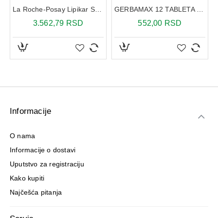
La Roche-Posay Lipikar Syndet AP+ 400ml + 50% popusta na Refill pakovanje 400ml
GERBAMAX 12 TABLETA ZA ŽVAKANJE
3.562,79 RSD
552,00 RSD
Informacije
O nama
Informacije o dostavi
Uputstvo za registraciju
Kako kupiti
Najčešća pitanja