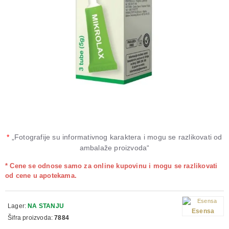
*
„Fotografije su informativnog karaktera i mogu se razlikovati od
ambalaže proizvoda“
* Cene se odnose samo za online kupovinu i mogu se razlikovati
od cene u apotekama.
Lager:
NA STANJU
Esensa
Šifra proizvoda:
7884