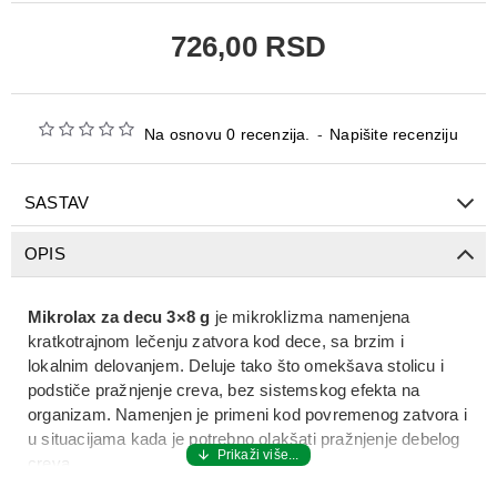
726,00 RSD
Na osnovu 0 recenzija.
-
Napišite recenziju
SASTAV
OPIS
Mikrolax za decu 3×8 g
je mikroklizma namenjena
kratkotrajnom lečenju zatvora kod dece, sa brzim i
lokalnim delovanjem. Deluje tako što omekšava stolicu i
podstiče pražnjenje creva, bez sistemskog efekta na
organizam. Namenjen je primeni kod povremenog zatvora i
u situacijama kada je potrebno olakšati pražnjenje debelog
creva.