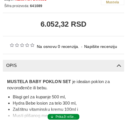
Mustela
Šifra proizvoda:
641089
6.052,32 RSD
Na osnovu 0 recenzija.
-
Napišite recenziju
OPIS
MUSTELA BABY POKLON SET
je idealan poklon za
novorođenče ili bebu.
Blagi gel za kupanje 500 ml,
Hydra Bebe losion za telo 300 ml,
Zaštitnu vitaminsku kremu 100ml i
Musti plišanog medu.
MUSTELA BABY POKLON SET