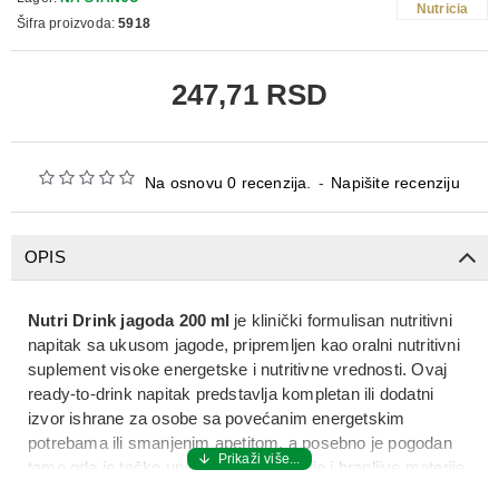
Nutricia
Šifra proizvoda:
5918
247,71 RSD
Na osnovu 0 recenzija.
-
Napišite recenziju
OPIS
Nutri Drink jagoda 200 ml
je
klinički formulisan nutritivni
napitak sa ukusom jagode
, pripremljen kao
oralni nutritivni
suplement visoke energetske i nutritivne vrednosti
. Ovaj
ready‑to‑drink
napitak predstavlja
kompletan ili dodatni
izvor ishrane za osobe sa povećanim energetskim
potrebama ili smanjenim apetitom
, a posebno je pogodan
tamo gde je teško uneti dovoljne kalorije i hranljive materije
samo kroz standardnu hranu.