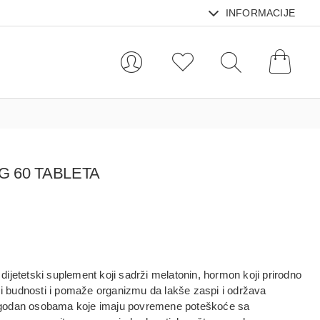
INFORMACIJE
G 60 TABLETA
 dijetetski suplement koji sadrži
melatonin
, hormon koji prirodno
i budnosti
i pomaže organizmu da
lakše zaspi i održava
ogodan osobama koje imaju povremene poteškoće sa