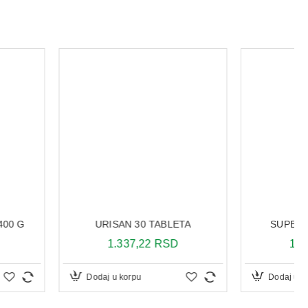
SAN 30 TABLETA
SUPERB 3 30 KAPSULA
.337,22 RSD
1.932,00 RSD
u korpu
Dodaj u korpu