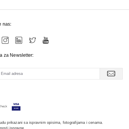
e nas:
va za Newsletter:
udu prikazani sa ispravnim opisima, fotografijama i cenama.
nosti ispravne.