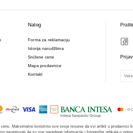
Nalog
Pratit
e
Forma za reklamaciju
Istorija narudžbina
Prija
Snižene cene
Mapa prodavnice
Kontakt
enu. Maksimalno koristimo sve svoje resurse da svi artikli u prodavnici b
o garantovati da su sve navedene informacije i fotografije artikala u potpu