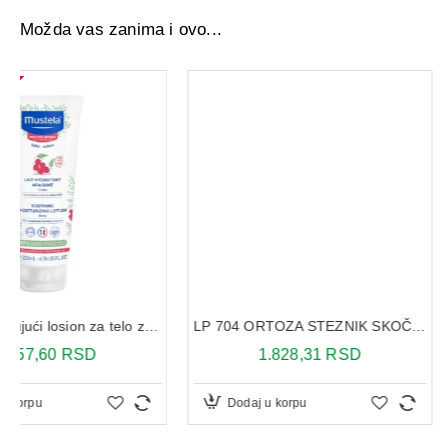
Možda vas zanima i ovo...
LP 704 ORTOZA STEZNIK SKOČNOG ZGLOBA L
1.828,31 RSD
2.301,02 R
Dodaj u korpu
Dodaj u korpu