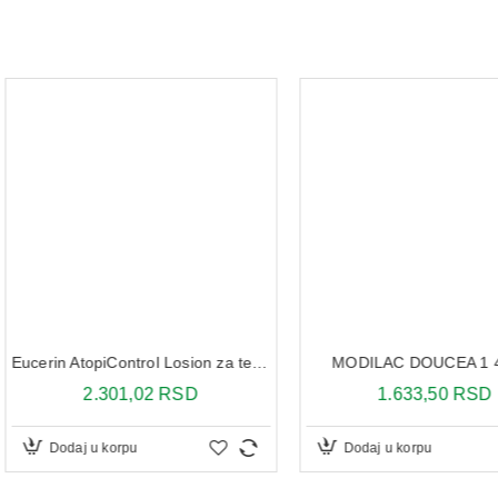
Eucerin AtopiControl Losion za telo 250 ml
MODILAC DOUCEA 1 400 G
URI
SD
1.633,50 RSD
1
Dodaj u korpu
Dodaj 