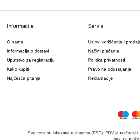
Informacije
Servis
O nama
Uslovi korišćenja i prodaj
Informacije o dostavi
Načini plaćanja
Uputstvo za registraciju
Politika privatnosti
Kako kupiti
Pravo na odustajanje
Najčešća pitanja
Reklamacije
Sve cene su iskazane u dinarima (RSD). PDV je uračunat u c
Ipak, ne možem