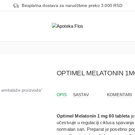
Besplatna dostava za narudžbine preko 3.000 RSD
OPTIMEL MELATONIN 1M
od ambalaže proizvoda“
OPIS
SASTAV
KOMENTARI
Optimel Melatonin 1 mg 60 tableta
je
učestvuje u regulaciji
ciklusa spavanja 
normalan san
. Preparat je posebno p