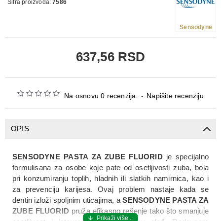
Šifra proizvoda:
7586
Sensodyne
637,56 RSD
Na osnovu 0 recenzija.
-
Napišite recenziju
OPIS
SENSODYNE PASTA ZA ZUBE FLUORID
je specijalno
formulisana za osobe koje pate od osetljivosti zuba, bola
pri konzumiranju toplih, hladnih ili slatkih namirnica, kao i
za prevenciju karijesa. Ovaj problem nastaje kada se
dentin izloži spoljnim uticajima, a
SENSODYNE PASTA ZA
ZUBE FLUORID
pruža efikasno rešenje tako što smanjuje