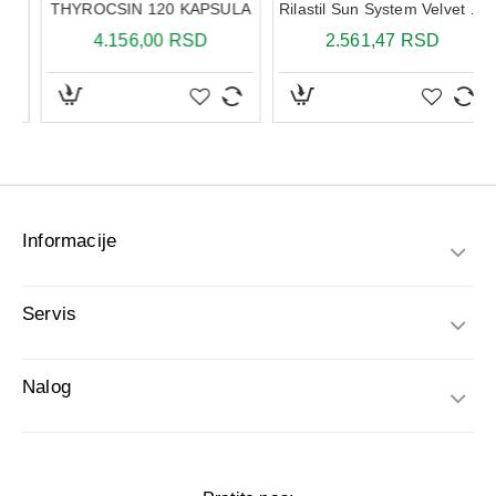
5ML
THYROCSIN 120 KAPSULA
Rilastil Sun System Velvet losion SPF50+ 200 ml
4.156,00 RSD
2.561,47 RSD
Informacije
Servis
Nalog