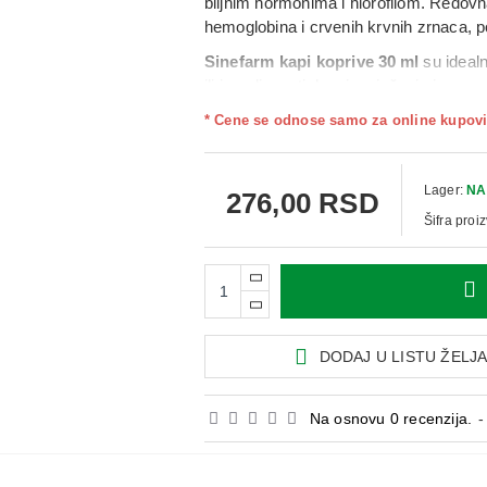
biljnim hormonima i hlorofilom. Redov
hemoglobina i crvenih krvnih zrnaca, p
Sinefarm kapi koprive 30 ml
su idealn
ili iscrpljenosti, kao i za jačanje imun
jednostavan za doziranje i primenu, a k
* Cene se odnose samo za online kupovi
olakšava svakodnevnu upotrebu i uključ
Upotreba:
Uzimati
30 kapi 3 puta dne
prema preporuci lekara ili farmaceuta.
Lager:
NA
276,00 RSD
Šifra proi
DODAJ U LISTU ŽELJ
Na osnovu 0 recenzija.
-