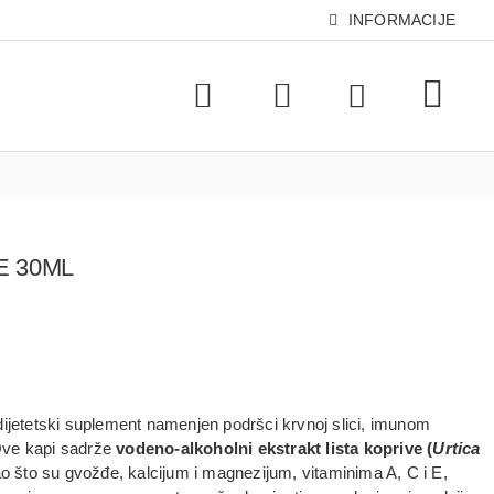
INFORMACIJE
E 30ML
 dijetetski suplement namenjen podršci krvnoj slici, imunom
Ove kapi sadrže
vodeno‑alkoholni ekstrakt lista koprive (
Urtica
kao što su gvožđe, kalcijum i magnezijum, vitaminima A, C i E,