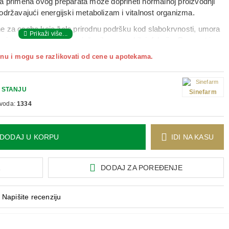
na primena ovog preparata može doprineti normalnoj proizvodnji
održavajući energijski metabolizam i vitalnost organizma.
e za osobe koje žele prirodnu podršku kod slabokrvnosti, umora
og sistema u periodima pojačanih sezonskih infekcija. Preparat je
api se mogu razblažiti u vodi, soku ili drugom napitku, što
nu i mogu se razlikovati od cene u apotekama.
ivanje u rutinu.
vno
, razblaženo u malo vode ili drugog napitka, pre obroka ili
 STANJU
Sinefarm
zvoda:
1334
DODAJ U KORPU
IDI NA KASU
A
DODAJ ZA POREĐENJE
Napišite recenziju