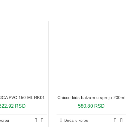
SICA PVC 150 ML RK01
Chicco kids balzam u spreju 200ml
322,92 RSD
580,80 RSD
korpu
Dodaj u korpu