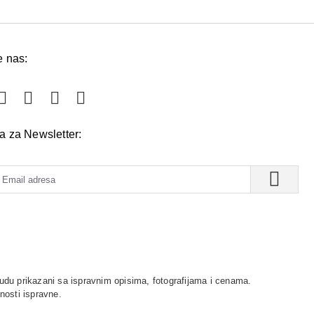
e nas:
va za Newsletter:
udu prikazani sa ispravnim opisima, fotografijama i cenama.
nosti ispravne.