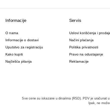
Informacije
Servis
O nama
Uslovi korišćenja i prodaj
Informacije o dostavi
Načini plaćanja
Uputstvo za registraciju
Politika privatnosti
Kako kupiti
Pravo na odustajanje
Najčešća pitanja
Reklamacije
Sve cene su iskazane u dinarima (RSD). PDV je uračunat u c
Ipak, ne možem