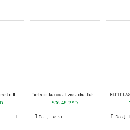
Vichy Homme Antiperspirant roll-on za zaštitu od znojenja do 72h 2x 50 ml
Farlin cetka+cesalj vestacka dlaka bf-150
ELFI FLA
SD
506,46 RSD
Dodaj u korpu
Dodaj u 