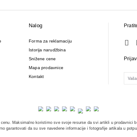
Nalog
Pratit
e
Forma za reklamaciju
Istorija narudžbina
Prija
Snižene cene
Mapa prodavnice
Kontakt
enu. Maksimalno koristimo sve svoje resurse da svi artikli u prodavnici b
o garantovati da su sve navedene informacije i fotografije artikala u potpu