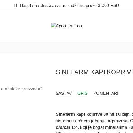
Besplatna dostava za narudžbine preko 3.000 RSD
SINEFARM KAPI KOPRIV
od ambalaže proizvoda“
SASTAV
OPIS
KOMENTARI
Sinefarm kapi koprive 30 ml
su biljni
sistemu i opštem jačanju organizma. 
dioica
) 1:4
, koji je bogat mineralima 