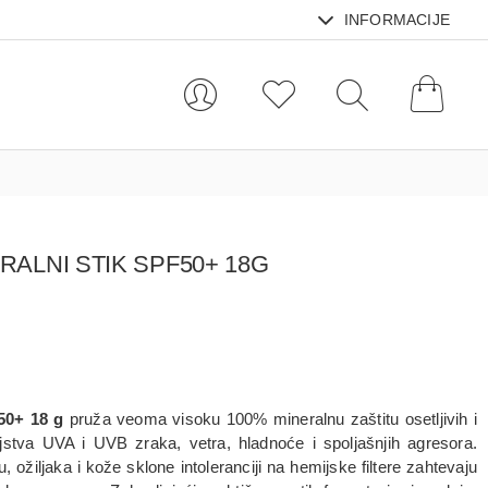
INFORMACIJE
ALNI STIK SPF50+ 18G
50+ 18 g
pruža veoma visoku 100% mineralnu zaštitu osetljivih i
jstva UVA i UVB zraka, vetra, hladnoće i spoljašnjih agresora.
, ožiljaka i kože sklone intoleranciji na hemijske filtere zahtevaju