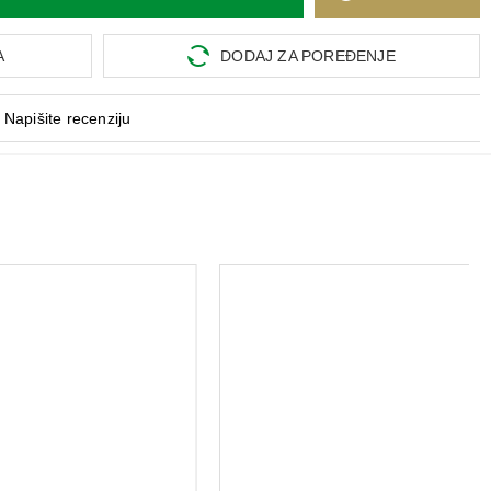
A
DODAJ ZA POREĐENJE
Napišite recenziju
ZIAJA Kašmir krema za ruke i nokte 100 ml
FRUCTUS ČAJ KOPRIVA FILTER 20 KESICA
181,61 RSD
82,80 RSD