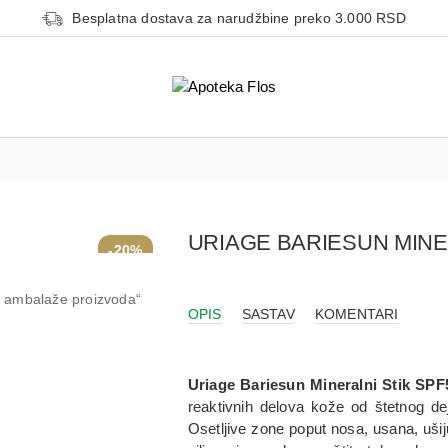
Besplatna dostava za narudžbine preko 3.000 RSD
URIAGE BARIESUN MINER
-20%
od ambalaže proizvoda“
OPIS
SASTAV
KOMENTARI
Uriage Bariesun Mineralni Stik SPF
reaktivnih delova kože od štetnog de
Osetljive zone poput nosa, usana, ušiju