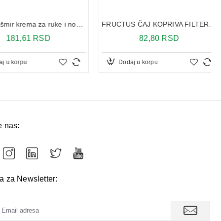
u korpu
Dodaj u korpu
e nas:
va za Newsletter: