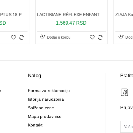
Dodaj u korpu
Dodaj 
Nalog
Pratit
e
Forma za reklamaciju
Istorija narudžbina
Prija
Snižene cene
Mapa prodavnice
Kontakt