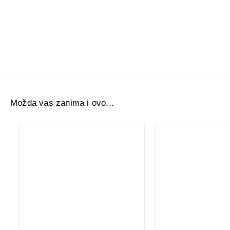
Možda vas zanima i ovo...
GE132 60 KAPSULA
7.455,11 RSD
514,80 RS