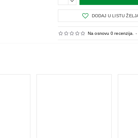
DODAJ U LISTU ŽELJ
Na osnovu 0 recenzija.
-
PROPOMINT EUKALIPTUS 18 PASTILA
LACTIBIANE RÉFLEXE ENFANT 10 KESICA
D
1.569,47 RSD