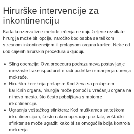
Hirurške intervencije za
inkontinenciju
Kada konzervativne metode lečenja ne daju željene rezultate,
hirurgija može biti opcija, naročito kod osoba sa teškom
stresnom inkontinencijom ili prolapsom organa karlice. Neke od
uobičajenih hirurških procedura uključuju:
Sling operacija: Ova procedura podrazumeva postavljanje
mrežaste trake ispod uretre radi podrške i smanjenja curenja
mokraće.
Hirurška korekcija prolapsa: Kod žena sa prolapsom
karličnih organa, hirurgija može pomoći u vraćanju organa na
njihovo mesto, što često poboljšava simptome
inkontinencije.
Ugradnja veštačkog sfinktera: Kod muškaraca sa teškom
inkontinencijom, često nakon operacije prostate, veštački
sfinkter se može ugraditi kako bi se omogućila bolja kontrola
mokrenja.