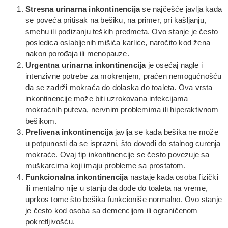
Stresna urinarna inkontinencija
se najčešće javlja kada
se poveća pritisak na bešiku, na primer, pri kašljanju,
smehu ili podizanju teških predmeta. Ovo stanje je često
posledica oslabljenih mišića karlice, naročito kod žena
nakon porođaja ili menopauze.
Urgentna urinarna inkontinencija
je osećaj nagle i
intenzivne potrebe za mokrenjem, praćen nemogućnošću
da se zadrži mokraća do dolaska do toaleta. Ova vrsta
inkontinencije može biti uzrokovana infekcijama
mokraćnih puteva, nervnim problemima ili hiperaktivnom
bešikom.
Prelivena inkontinencija
javlja se kada bešika ne može
u potpunosti da se isprazni, što dovodi do stalnog curenja
mokraće. Ovaj tip inkontinencije se često povezuje sa
muškarcima koji imaju probleme sa prostatom.
Funkcionalna inkontinencija
nastaje kada osoba fizički
ili mentalno nije u stanju da dođe do toaleta na vreme,
uprkos tome što bešika funkcioniše normalno. Ovo stanje
je često kod osoba sa demencijom ili ograničenom
pokretljivošću.