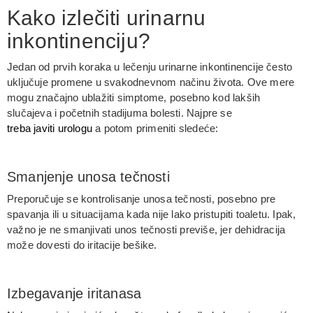
Kako izlečiti urinarnu
inkontinenciju?
Jedan od prvih koraka u lečenju urinarne inkontinencije često
uključuje promene u svakodnevnom načinu života. Ove mere
mogu značajno ublažiti simptome, posebno kod lakših
slučajeva i početnih stadijuma bolesti. Najpre se
treba javiti urologu
a potom primeniti sledeće:
Smanjenje unosa tečnosti
Preporučuje se kontrolisanje unosa tečnosti, posebno pre
spavanja ili u situacijama kada nije lako pristupiti toaletu. Ipak,
važno je ne smanjivati unos tečnosti previše, jer dehidracija
može dovesti do iritacije bešike.
Izbegavanje iritanasa