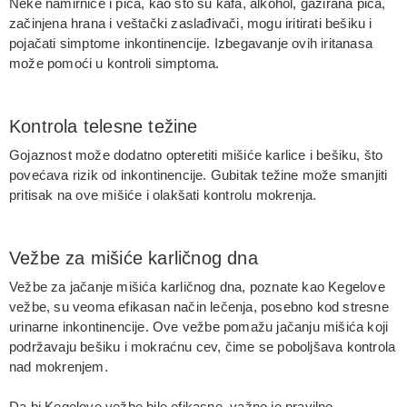
Neke namirnice i pića, kao što su kafa, alkohol, gazirana pića,
začinjena hrana i veštački zaslađivači, mogu iritirati bešiku i
pojačati simptome inkontinencije. Izbegavanje ovih iritanasa
može pomoći u kontroli simptoma.
Kontrola telesne težine
Gojaznost može dodatno opteretiti mišiće karlice i bešiku, što
povećava rizik od inkontinencije. Gubitak težine može smanjiti
pritisak na ove mišiće i olakšati kontrolu mokrenja.
Vežbe za mišiće karličnog dna
Vežbe za jačanje mišića karličnog dna, poznate kao Kegelove
vežbe, su veoma efikasan način lečenja, posebno kod stresne
urinarne inkontinencije. Ove vežbe pomažu jačanju mišića koji
podržavaju bešiku i mokraćnu cev, čime se poboljšava kontrola
nad mokrenjem.
Da bi Kegelove vežbe bile efikasne, važno je pravilno