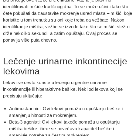
identifikovati mišiće karličnog dna. To se može učiniti tako što
ćete pokušati da zaustavite mokrenje usred mlaza – mišići koje
koristite u tom trenutku su oni koje treba da vežbate. Nakon
identifikacije mišića, vežbe se izvode tako što se mišići stežu i
drže nekoliko sekundi, a zatim opuštaju. Ovaj proces se
ponavlja više puta dnevno.
Lečenje urinarne inkontinecije
lekovima
Lekovi se često koriste u lečenju urgentne urinarne
inkontinencije ili hiperaktivne bešike. Neki od lekova koji se
prepisuju uključuju:
Antimuskarinici: Ovi lekovi pomažu u opuštanju bešike i
smanjenju hitnosti za mokrenjem.
Beta-3 agonisti: Ovi lekovi takođe pomažu u opuštanju
mišića bešike, čime se povećava kapacitet bešike i
smanjuje potreba za čestim mokrenjem.