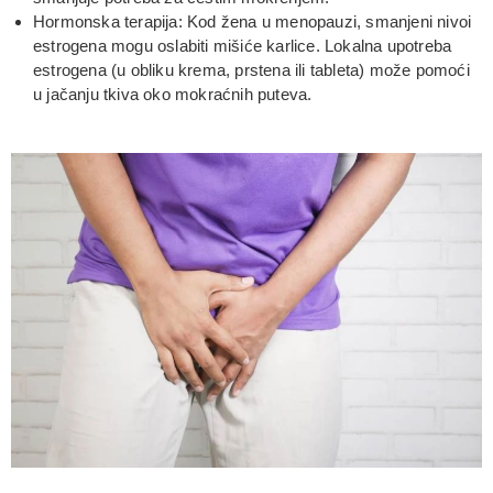
Hormonska terapija: Kod žena u menopauzi, smanjeni nivoi
estrogena mogu oslabiti mišiće karlice. Lokalna upotreba
estrogena (u obliku krema, prstena ili tableta) može pomoći
u jačanju tkiva oko mokraćnih puteva.