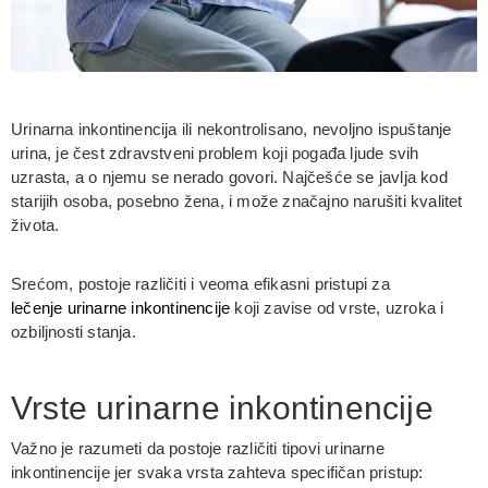
Urinarna inkontinencija ili nekontrolisano, nevoljno ispuštanje
urina, je čest zdravstveni problem koji pogađa ljude svih
uzrasta, a o njemu se nerado govori. Najčešće se javlja kod
starijih osoba, posebno žena, i može značajno narušiti kvalitet
života.
Srećom, postoje različiti i veoma efikasni pristupi za
lečenje urinarne inkontinencije
koji zavise od vrste, uzroka i
ozbiljnosti stanja.
Vrste urinarne inkontinencije
Važno je razumeti da postoje različiti tipovi urinarne
inkontinencije jer svaka vrsta zahteva specifičan pristup: