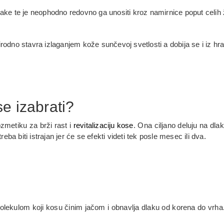
lake te je neophodno redovno ga unositi kroz namirnice poput celih 
rodno stavra izlaganjem kože sunčevoj svetlosti a dobija se i iz hr
e izabrati?
ozmetiku za brži rast i
revitalizaciju kose
. Ona ciljano deluju na dlak
ba biti istrajan jer će se efekti videti tek posle mesec ili dva.
olekulom koji kosu činim jačom i obnavlja dlaku od korena do vrha