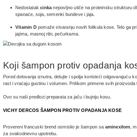
Nedostatak
cinka
nepovljno utiče na proteinsku strukturu d
spanaće, soja, semenki bundeve i jaja.
Vitamin D
pomaže stvaranju novih folikula kose. Telo ga pri
jajima, masnoj ribi, pečurkama.
Koji šampon protiv opadanja kos
Pored delovanja iznutra, delujte i spolja koristeći odgovarajuću k
rast i vraćaju gustinu i volumen. Prilikom primene svih proizvoda tre
Ovo su naši predlozi preparata za jaču i bujniju kosu.
VICHY DERCOS ŠAMPON PROTIV OPADANJA KOSE
Provereni francuski brend osmislio je šampon sa
aminexilom
, m
za svakodnevnu upotrebu.