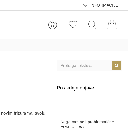
INFORMACIJE
Poslednje objave
a novim frizurama, svoju
Nega masne i problematične kože leti – kompletan vodič za čistu, hidriranu i zdravu kožu
24
јул
0