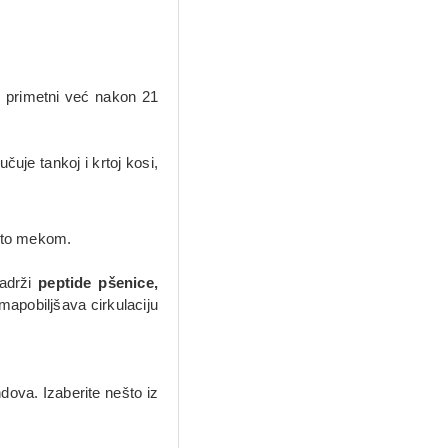
su primetni već nakon 21
uje tankoj i krtoj kosi,
asto mekom.
sadrži
peptide pšenice,
mapobiljšava cirkulaciju
dova. Izaberite nešto iz