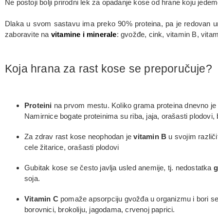
Ne postoji bolji prirodni lek za opadanje kose od hrane koju jedem
Dlaka u svom sastavu ima preko 90% proteina, pa je redovan unos
zaboravite na
vitamine i minerale
: gvožđe, cink, vitamin B, vitam
Koja hrana za rast kose se preporučuje?
Proteini
na prvom mestu. Koliko grama proteina dnevno je 
Namirnice bogate proteinima su riba, jaja, orašasti plodov
Za zdrav rast kose neophodan je
vitamin B
u svojim različ
cele žitarice, orašasti plodovi
Gubitak kose se često javlja usled anemije, tj. nedostatka
g
soja.
Vitamin C
pomaže apsorpciju gvožđa u organizmu i bori se p
borovnici, brokoliju, jagodama, crvenoj paprici.