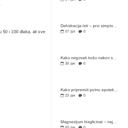
.
Dehidracija leti – prvi simptomi koje ne treba ignorisati i kako sprečiti ozbiljne posledice
50 i 100 dlaka, ali sve
07
јул
0
Kako negovati kožu nakon sunčanja? Pantenol krema i mast – kada i kako ih koristiti
30
јун
0
Kako pripremiti putnu apoteku za letovanje: spisak osnovnih preparata za celu porodicu
25
јун
0
Magnezijum bisglicinat – najbolji magnezijum za stres, san i grčeve
05
јун
0