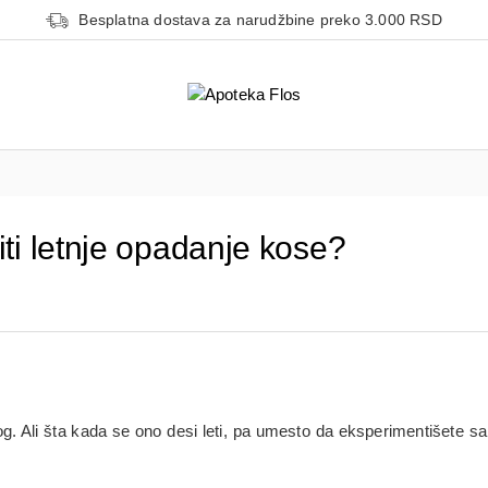
Besplatna dostava za narudžbine preko 3.000 RSD
ti letnje opadanje kose?
g. Ali šta kada se ono desi leti, pa umesto da eksperimentišete s