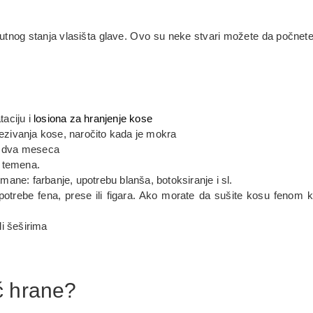
utnog stanja vlasišta glave. Ovo su neke stvari možete da počnete
aciju i
losiona za hranjenje kose
vezivanja kose, naročito kada je mokra
ka dva meseca
m temena.
tmane: farbanje, upotrebu blanša, botoksiranje i sl.
otrebe fena, prese ili figara. Ako morate da sušite kosu fenom k
i šeširima
ć hrane?