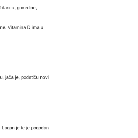
žitarica, govedine,
ane. Vitamina D ima u
u, jača je, podstiču novi
. Lagan je te je pogodan