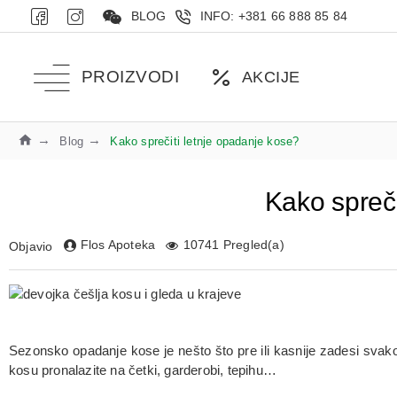
BLOG
INFO: +381 66 888 85 84
PROIZVODI
AKCIJE
Blog
Kako sprečiti letnje opadanje kose?
Kako spreči
Flos Apoteka
10741 Pregled(a)
Objavio
Sezonsko opadanje kose je nešto što pre ili kasnije zadesi svako
kosu pronalazite na četki, garderobi, tepihu…