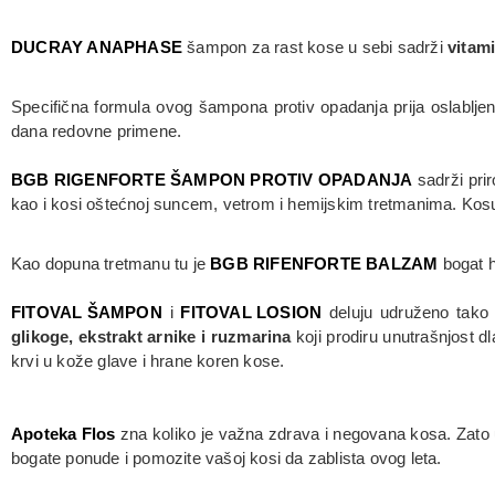
DUCRAY ANAPHASE
šampon za rast kose u sebi sadrži
vitam
Specifična formula ovog šampona protiv opadanja prija oslabljeno
dana redovne primene.
BGB RIGENFORTE ŠAMPON PROTIV OPADANJA
sadrži prir
kao i kosi oštećnoj suncem, vetrom i hemijskim tretmanima. Kosu hi
Kao dopuna tretmanu tu je
BGB RIFENFORTE BALZAM
bogat h
FITOVAL ŠAMPON
i
FITOVAL LOSION
deluju udruženo tako 
glikoge, ekstrakt arnike i ruzmarina
koji prodiru unutrašnjost dl
krvi u kože glave i hrane koren kose.
Apoteka Flos
zna koliko je važna zdrava i negovana kosa. Zato u 
bogate ponude i pomozite vašoj kosi da zablista ovog leta.