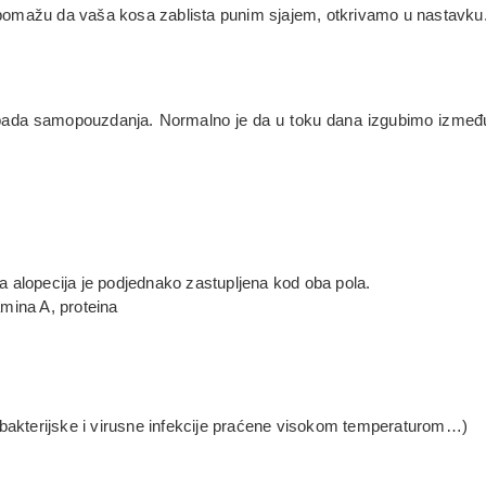
pomažu da vaša kosa zablista punim sjajem, otkrivamo u nastavku
 pada samopouzdanja. Normalno je da u toku dana izgubimo između 
 alopecija je podjednako zastupljena kod oba pola.
mina A, proteina
 bakterijske i virusne infekcije praćene visokom temperaturom…)