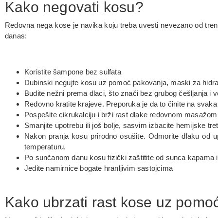
Kako negovati kosu?
Redovna nega kose je navika koju treba uvesti nevezano od tren
danas:
Koristite šampone bez sulfata
Dubinski negujte kosu uz pomoć pakovanja, maski za hidrat
Budite nežni prema dlaci, što znači bez grubog češljanja i 
Redovno kratite krajeve. Preporuka je da to činite na sva
Pospešite cikrukalciju i brži rast dlake redovnom masažo
Smanjite upotrebu ili još bolje, sasvim izbacite hemijske tre
Nakon pranja kosu prirodno osušite. Odmorite dlaku od up
temperaturu.
Po sunčanom danu kosu fizički zaštitite od sunca kapama il
Jedite namirnice bogate hranljivim sastojcima
Kako ubrzati rast kose uz pomo