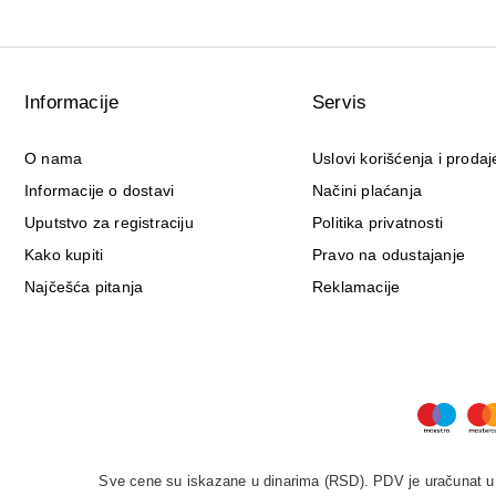
Informacije
Servis
O nama
Uslovi korišćenja i prodaj
Informacije o dostavi
Načini plaćanja
Uputstvo za registraciju
Politika privatnosti
Kako kupiti
Pravo na odustajanje
Najčešća pitanja
Reklamacije
Sve cene su iskazane u dinarima (RSD). PDV je uračunat u c