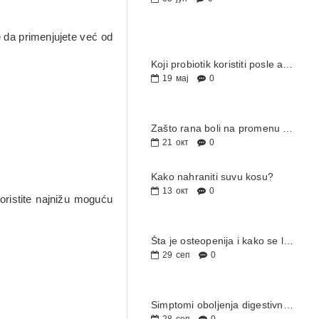
 da primenjujete već od
Koji probiotik koristiti posle antibiotika – vodič za izbor i pravilnu upotrebu
19
мај
0
Zašto rana boli na promenu vremena?
21
окт
0
Kako nahraniti suvu kosu?
13
окт
0
oristite najnižu moguću
Šta je osteopenija i kako se leči?
29
сеп
0
Simptomi oboljenja digestivnog trakta