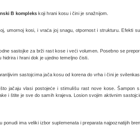
inski B kompleks
koji hrani kosu i čini je snažnijom.
j, umornoj kosi, i vraća joj snagu, otpornost i strukturu. Efekti 
odne sastojke za brži rast kose i veći volumen. Posebno se preporuč
drira i hrani dok je ujedno temeljno čisti.
ranljivim sastojcima jača kosu od korena do vrha i čini je svilenk
što jačaju vlasi postojeće i stimulišu rast nove kose. Šampon 
ake i štite je sve do samih krajeva. Losion svojim aktivnim sastojci
ponudi ima veliki izbor suplemenata i preparata najpoznatijih bren