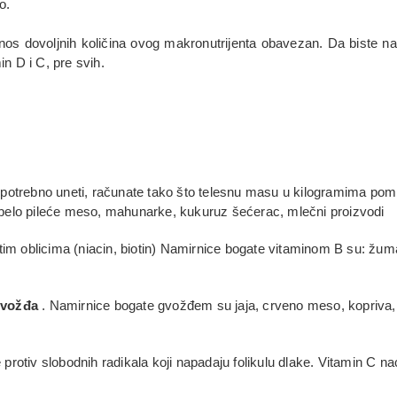
o.
 dovoljnih količina ovog makronutrijenta obavezan. Da biste nahra
in D i C, pre svih.
potrebno uneti, računate tako što telesnu masu u kilogramima pomn
i, belo pileće meso, mahunarke, kukuruz šećerac, mlečni proizvodi
itim oblicima (niacin, biotin) Namirnice bogate vitaminom B su: žu
vožđa
. Namirnice bogate gvožđem su jaja, crveno meso, kopriva, 
rotiv slobodnih radikala koji napadaju folikulu dlake. Vitamin C nać