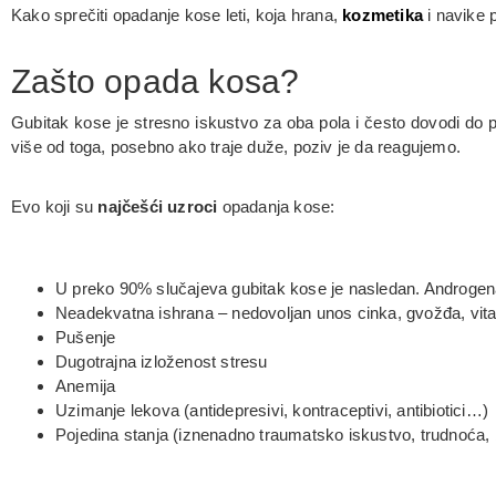
Kako sprečiti opadanje kose leti, koja hrana,
kozmetika
i navike 
Zašto opada kosa?
Gubitak kose je stresno iskustvo za oba pola i često dovodi do
više od toga, posebno ako traje duže, poziv je da reagujemo.
Evo koji su
najčešći uzroci
opadanja kose:
U preko 90% slučajeva gubitak kose je nasledan. Androgena
Neadekvatna ishrana – nedovoljan unos cinka, gvožđa, vita
Pušenje
Dugotrajna izloženost stresu
Anemija
Uzimanje lekova (antidepresivi, kontraceptivi, antibiotici…)
Pojedina stanja (iznenadno traumatsko iskustvo, trudnoća,