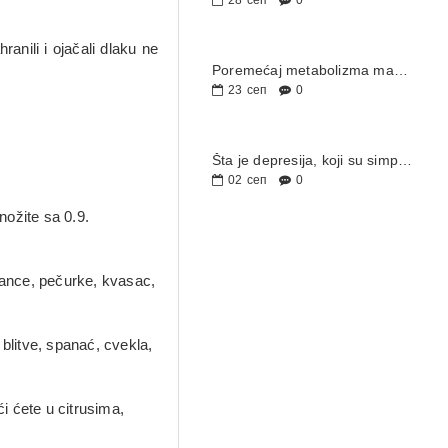
28
сеп
0
nili i ojačali dlaku ne
Poremećaj metabolizma masti – šta je i kako se leči?
23
сеп
0
Šta je depresija, koji su simptomi i da li je izlečiva?
02
сеп
0
ožite sa 0.9.
mance, pečurke, kvasac,
blitve, spanać, cvekla,
i ćete u citrusima,