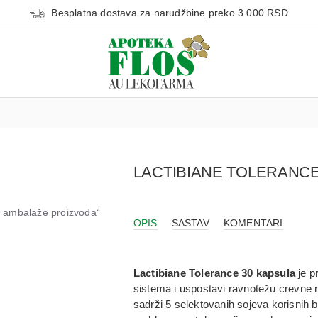
Besplatna dostava za narudžbine preko 3.000 RSD
LACTIBIANE TOLERANCE
od ambalaže proizvoda“
OPIS
SASTAV
KOMENTARI
Lactibiane Tolerance 30 kapsula
je p
sistema
i uspostavi ravnotežu crevne mi
sadrži
5 selektovanih sojeva korisnih b