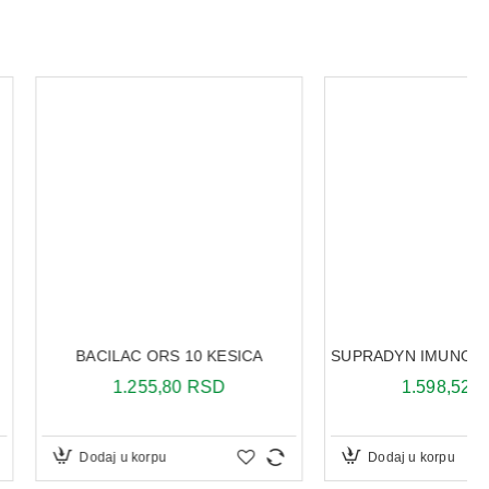
AC ORS 10 KESICA
SUPRADYN IMUNO BOOST 20 ŠUMEĆIH TABLETA
.255,80 RSD
1.598,52 RSD
u korpu
Dodaj u korpu