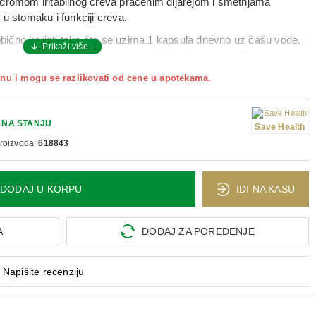
ndromom iritabilnog creva praćenim dijarejom i smetnjama
u stomaku i funkciji creva.
bično koristi tako što se uzima
1 kapsula dnevno
uz čašu vode,
ana
, a period upotrebe se po potrebi može ponoviti. Ovaj
jučivanje probiotika u dnevnu rutinu i može biti podrška
nu i mogu se razlikovati od cene u apotekama.
itivnih izazova.
z čašu vode, najbolje pre obroka; trajanje primene obično je
30
NA STANJU
Save Health
proizvoda:
618843
DODAJ U KORPU
IDI NA KASU
A
DODAJ ZA POREĐENJE
Napišite recenziju