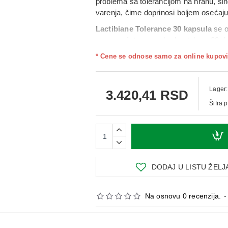
problema sa tolerancijom na hranu, si
varenja, čime doprinosi boljem osećaju 
Lactibiane Tolerance 30 kapsula
se o
po mogućstvu pre obroka, tokom
30 d
jednostavan režim primene olakšava ukl
* Cene se odnose samo za online kupovi
normalnom radu creva pre ili nakon nutr
Upotreba:
Uzimati
1 kapsulu dnevno
u
dana
, a po potrebi se može ponoviti.
Lager:
3.420,41 RSD
Šifra 
DODAJ U LISTU ŽELJ
Na osnovu 0 recenzija.
-