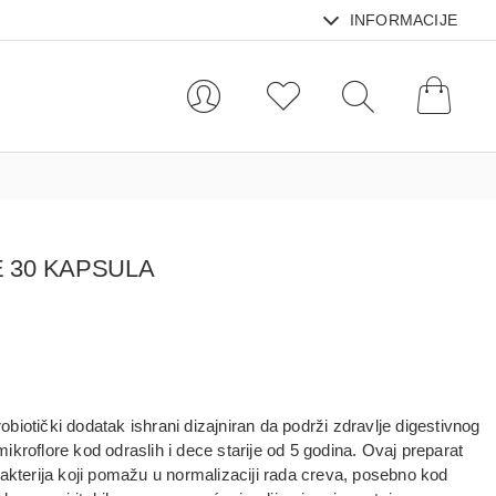
INFORMACIJE
 30 KAPSULA
robiotički dodatak ishrani dizajniran da podrži zdravlje
digestivnog
kroflore kod odraslih i dece starije od 5 godina. Ovaj preparat
akterija
koji pomažu u normalizaciji rada creva, posebno kod