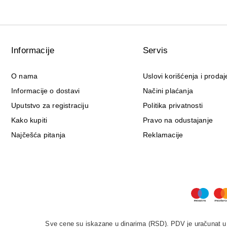
Informacije
Servis
O nama
Uslovi korišćenja i prodaj
Informacije o dostavi
Načini plaćanja
Uputstvo za registraciju
Politika privatnosti
Kako kupiti
Pravo na odustajanje
Najčešća pitanja
Reklamacije
Sve cene su iskazane u dinarima (RSD). PDV je uračunat u c