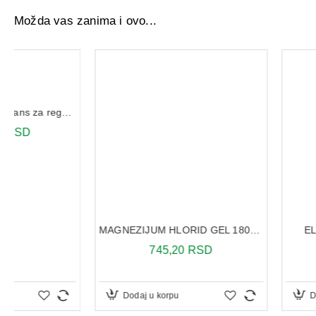
Možda vas zanima i ovo...
ELFI KASIKA SET 2
MAGNEZIJUM HLORID GEL 180ML
356,03 RS
745,20 RSD
Dodaj u korpu
Dodaj u korpu