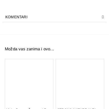
vodootpornu šminku i dugotrajne ruževe. Formula je
nemasna a rezultat je čista svilenkasta i mekana koža.
Oftamološki ispitano.
KOMENTARI
Možda vas zanima i ovo...