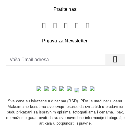
Pratite nas:
Prijava za Newsletter:
Sve cene su iskazane u dinarima (RSD). PDV je uračunat u cenu.
Maksimalno koristimo sve svoje resurse da svi artikli u prodavnici
budu prikazani sa ispravnim opisima, fotografijama i cenama. Ipak,
ne možemo garantovati da su sve navedene informacije i fotografije
artikala u potpunosti ispravne.