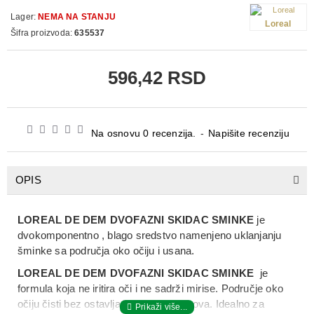
Lager:
NEMA NA STANJU
Loreal
Šifra proizvoda:
635537
596,42 RSD
Na osnovu 0 recenzija.
-
Napišite recenziju
OPIS
LOREAL DE DEM DVOFAZNI SKIDAC SMINKE
je
dvokomponentno , blago sredstvo namenjeno uklanjanju
šminke sa područja oko očiju i usana.
LOREAL DE DEM DVOFAZNI SKIDAC SMINKE
je
formula koja ne iritira oči i ne sadrži mirise. Područje oko
očiju čisti bez ostavljanja masnih tragova. Idealno za