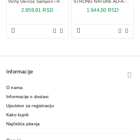
Vichy Dercos Šampon i Regenerator protiv peruti 2 u 1 390 ml
STRONG NATURE ALFA-LIPOINSKA KISELINA 200MG 100 KAPSULA 1+1 GRATIS
2.959,91 RSD
1.944,00 RSD
Informacije
O nama
Informacije o dostavi
Uputstvo za registraciju
Kako kupiti
Najčešća pitanja