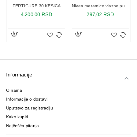
prekoračivati preporučenu dozu
.
FERTICURE 30 KESICA
Nivea maramice vlazne pure 63x
4.200,00 RSD
297,02 RSD
Informacije
O nama
Informacije o dostavi
Uputstvo za registraciju
Kako kupiti
Najčešća pitanja