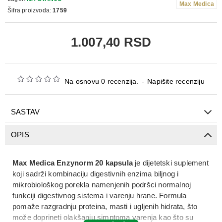
Max Medica
Šifra proizvoda:
1759
1.007,40 RSD
Na osnovu 0 recenzija.
-
Napišite recenziju
SASTAV
OPIS
Max Medica Enzynorm 20 kapsula
je
dijetetski suplement
koji sadrži
kombinaciju digestivnih enzima biljnog i
mikrobiološkog porekla
namenjenih podršci
normalnoj
funkciji digestivnog sistema i varenju hrane
. Formula
pomaže razgradnju
proteina, masti i ugljenih hidrata
, što
može doprineti
olakšanju simptoma varenja kao što su