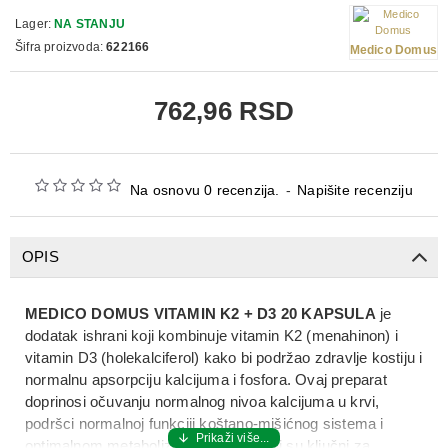
Lager:
NA STANJU
Šifra proizvoda:
622166
Medico Domus
762,96 RSD
Na osnovu 0 recenzija.
-
Napišite recenziju
OPIS
MEDICO DOMUS VITAMIN K2 + D3 20 KAPSULA
je
dodatak ishrani
koji kombinuje
vitamin K2 (menahinon)
i
vitamin D3 (holekalciferol)
kako bi podržao
zdravlje kostiju i
normalnu apsorpciju kalcijuma i fosfora
. Ovaj preparat
doprinosi očuvanju
normalnog nivoa kalcijuma u krvi
,
podršci
normalnoj funkciji koštano‑mišićnog sistema
i
optimalnom metabolizmu minerala koji su ključni za