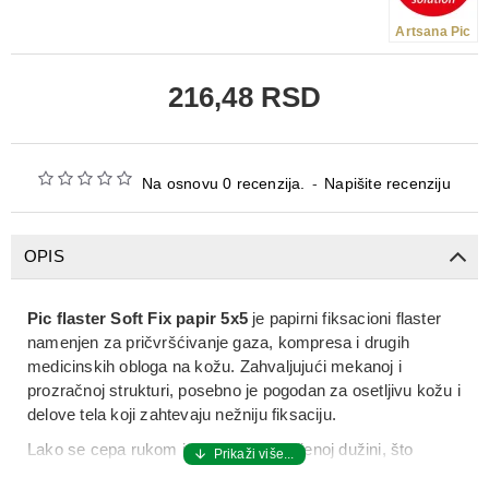
Artsana Pic
216,48 RSD
Na osnovu 0 recenzija.
-
Napišite recenziju
OPIS
Pic flaster Soft Fix papir 5x5
je papirni fiksacioni flaster
namenjen za pričvršćivanje gaza, kompresa i drugih
medicinskih obloga na kožu. Zahvaljujući mekanoj i
prozračnoj strukturi, posebno je pogodan za osetljivu kožu i
delove tela koji zahtevaju nežniju fiksaciju.
Lako se cepa rukom i prilagođava željenoj dužini, što
omogućava brzu i praktičnu primenu u kućnim i