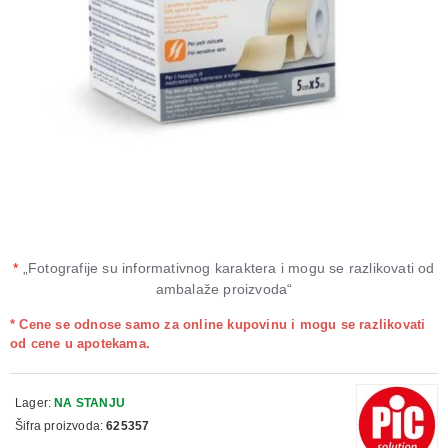
*
„Fotografije su informativnog karaktera i mogu se razlikovati od
ambalaže proizvoda“
* Cene se odnose samo za online kupovinu i mogu se razlikovati
od cene u apotekama.
Lager:
NA STANJU
Šifra proizvoda:
625357