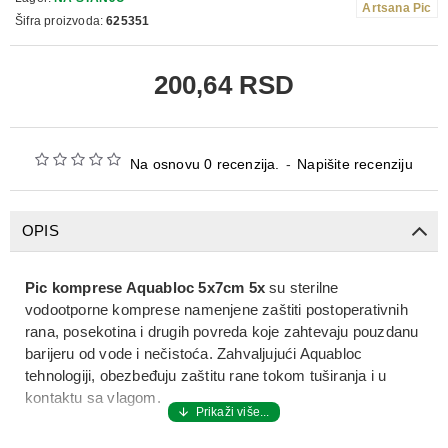
Artsana Pic
Šifra proizvoda:
625351
200,64 RSD
Na osnovu 0 recenzija.
-
Napišite recenziju
OPIS
Pic komprese Aquabloc 5x7cm 5x
su sterilne
vodootporne komprese namenjene zaštiti postoperativnih
rana, posekotina i drugih povreda koje zahtevaju pouzdanu
barijeru od vode i nečistoća. Zahvaljujući Aquabloc
tehnologiji, obezbeđuju zaštitu rane tokom tuširanja i u
kontaktu sa vlagom.
Mekane su, prozračne i udobne za nošenje, sa upijajućim