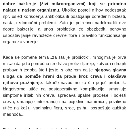
dobre bakterije (živi mikroorganizmi) koji se prirodno
nalaze u našem organizmu
. Ukoliko postoji njihov nedostatak
npr. usled korišćenja antibiotika ili postojanja određenih bolesti,
nastaju stomačni problemi. Zato je potrebno nadoknaditi ove
dobre bakterije, a unos probiotika će obezbediti ponovno
uspostavljanje ravnoteže crevne flore i pravilno funkcionisanje
organa za varenje.
Kada se pomene tema „za sta je probiotik“, mnogima je prva
misao da je to pomoćno sredstvo protiv dijareje, zatvora i drugih
probavnih tegoba što i jeste, s obzirom da je
njegova glavna
uloga da pomaže hrani da prođe kroz creva i olakšava
njihovo pražnjenje
. Takođe navodimo za šta je još probiotik:
blagotvorno utiče na postoperativne komplikacije, smanjuje
simptome iritabilnih creva, sprečava upalne procese i bolesti
creva, smanjuje intoleranciju na pojedine namirnice, pozitivno
utiče na kožu, vaginalnu floru, srce, psihu, pospešuje gubitak
masnoća,...