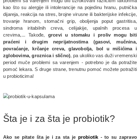
problemi sa varenjem mogu biti uzrokovani različitim faktorima
kao što su alergije ili intolerancije na pojedinu hranu, putnička
dijareja, reakcija na stres, brojne virusne ili bakterijske infekcije,
trovanje hranom, stomačni grip, oboljenja poput gastritisa,
sindroma iritabilnih creva, celijakije, upalnih procesa u
crevima,... Takođe,
grcevi u stomaku i proliv mogu biti
praćeni i drugim neprijatnostima (gasovi, mučnina,
povraćanje, krčanje creva, glavobolja, bol u mišićima i
zglobovima, groznica i slično)
, pa ukoliko vas duži vremenski
period muče problemi sa varenjem - potrebno je da potražite
pomoć lekara. S druge strane, trenutnu pomoć možete potražiti
u probioticima!
Šta je i za šta je probiotik?
Ako se pitate šta je i za sta je
probiotik
- to su zapravo