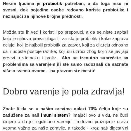
Nekim ljudima je
probiotik
potreban, a da toga nisu ni
svesni, dok pojedine osobe redovno koriste probiotike i
neznajući za njihove brojne prednosti
.
Možda ste ih već i koristili po preporuci, a da se niste zapitali
koja je njihova prava uloga tj. za sta je probiotik i kako zapravo
deluje; koji je najbolji probiotik za zatvor, koji za dijareju odnosno
da li uopšte postoje razlike; koji su uzroci zbog kojih se javljaju
grcevi u stomaku i proliv...
Ako se trenutno susrećete sa
problemima sa varenjem ili ste samo radoznali da saznate
više o svemu ovome – na pravom ste mestu
!
Dobro varenje je pola zdravlja!
Znate li da se u našim crevima nalazi 70% ćelija koje su
zadužene za naš
imuni sistem
?
Imajući ovo u vidu, ne čudi
činjenica da je regulisano varenje i redovno pražnjenje creva
veoma važno za naše zdravlje, a takođe - kroz naš digestivni