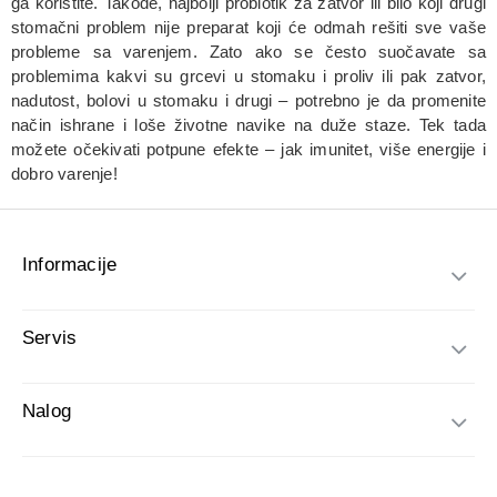
ga koristite. Takođe, najbolji probiotik za zatvor ili bilo koji drugi
stomačni problem nije preparat koji će odmah rešiti sve vaše
probleme sa varenjem. Zato ako se često suočavate sa
problemima kakvi su grcevi u stomaku i proliv ili pak zatvor,
nadutost, bolovi u stomaku i drugi – potrebno je da promenite
način ishrane i loše životne navike na duže staze. Tek tada
možete očekivati potpune efekte – jak imunitet, više energije i
dobro varenje!
Informacije
Servis
Nalog