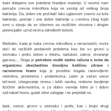
trakt dobijamo sve potrebne hranljive materije. U ovome nam
pomaže crevna mikroflora koja se sastoji od velikog broja
bakterija. Da, dobro ste pročitali! Iako uglavnom znamo za loše
bakterije, postoje i one dobre bakterije u crevima zbog kojih
smo u stanju da se izborimo sa različitim virusima i drugim
potencijalim uzročnicima određenih bolesti.
Međutim, kada je naša crevna mikroflora u neravnoteži, može
doći do različitih probavnih problema kao što su grcevi u
stomaku i proliv, bolovi u trbuhu, nadutost, zatvor, stvaranje
gasova,... Stoga je
potrebno voditi stalno računa o tome da
organizmu obezbedimo dovoljnu količinu zdrave i
raznovrsne hrane
koja je posebno bogata rastvorljivim
vlaknima, proteinima i probioticima, zatim je važan unost
tečnosti, izbegavanje stresa i loših navika, redovno bavljenje
fizičkim aktivnostima, a za dobro varenje bitno je i dobro
sažvakati hranu, gutati sitne zalogaje i ne prejedati se.
Ipak, zatvor, grcevi u stomaku i proliv, kao i brojni drugi