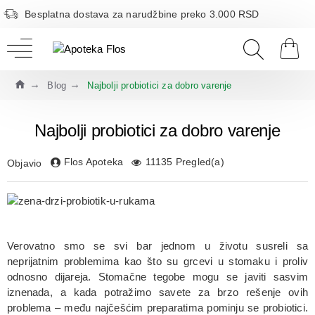
Besplatna dostava za narudžbine preko 3.000 RSD
Blog
Najbolji probiotici za dobro varenje
Najbolji probiotici za dobro varenje
Flos Apoteka
11135 Pregled(a)
Objavio
Verovatno smo se svi bar jednom u životu susreli sa
neprijatnim problemima kao što su grcevi u stomaku i proliv
odnosno dijareja. Stomačne tegobe mogu se javiti sasvim
iznenada, a kada potražimo savete za brzo rešenje ovih
problema – među najčešćim preparatima pominju se probiotici.