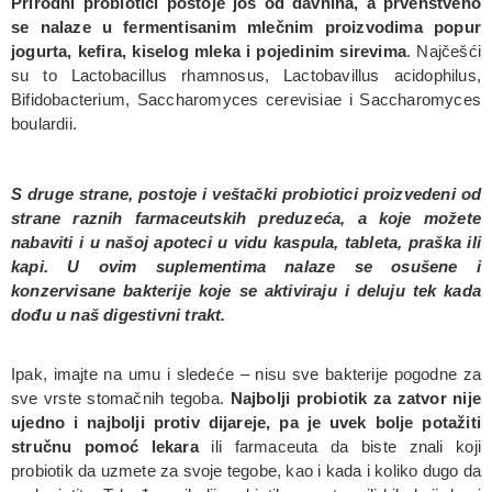
Prirodni probiotici postoje još od davnina, a prvenstveno
se nalaze u fermentisanim mlečnim proizvodima popur
jogurta, kefira, kiselog mleka i pojedinim sirevima
. Najčešći
su to Lactobacillus rhamnosus, Lactobavillus acidophilus,
Bifidobacterium, Saccharomyces cerevisiae i Saccharomyces
boulardii.
S druge strane, postoje i veštački probiotici proizvedeni od
strane raznih farmaceutskih preduzeća, a koje možete
nabaviti i u našoj apoteci u vidu kaspula, tableta, praška ili
kapi. U ovim suplementima nalaze se osušene i
konzervisane bakterije koje se aktiviraju i deluju tek kada
dođu u naš digestivni trakt.
Ipak, imajte na umu i sledeće – nisu sve bakterije pogodne za
sve vrste stomačnih tegoba.
Najbolji probiotik za zatvor nije
ujedno i najbolji protiv dijareje, pa je uvek bolje potažiti
stručnu pomoć lekara
ili farmaceuta da biste znali koji
probiotik da uzmete za svoje tegobe, kao i kada i koliko dugo da